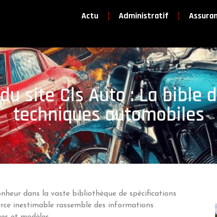
Actu
Administratif
Assura
 du site Cls Auto : La bible 
techniques automobiles
nheur dans la vaste bibliothèque de spécifications
urce inestimable rassemble des informations
ues et modèles.